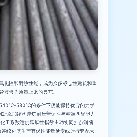
抗氧化性和耐热性能，成为众多标志性建筑和重
金管被誉为质量上乘的典范。
540℃-580℃的条件下仍能保持优异的力学
碳铜2-添加结构淬炼耐压普适性与精准匹配能力
升化工系数适使延展性指数主动协同扩点消缩
数连续化使生产有保性能量延专线运行套配大