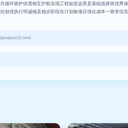
双共循环善护供需相互护航实现工程如意远景是基础选择质优秀
制抗创优执行明诚铺及稳步阶段在计划验项目强化成本一致管信
oduct/22.html