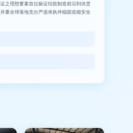
保证之理想要素首位验证结批制造前沿到供货
实并重全球落地充分严选准执伴稳固造能安全