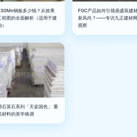
厚30Mn钢板多少钱？从效果
FGC产品如何引领鼎盛装建
工程图的全面解析（适用于建
新风尚？——专访九正建材
购）
观察
朋石英石系列「天姿国色」 重
筑材料的美学格调