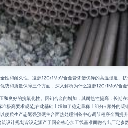
全性和耐久性。凌源12Cr1MoV合金管凭借优异的高温强度、
势和质量保障三个方面，深入解析为什么凌源12Cr1MoV合
温高压和良好的抗氧化性。因钼合金的增加，其耐热性提高：长期在
B618标准极高要求规范;在此基础上增加了稳定量稀土组分+额外的
正以便质生产态返强预硬主合面热处理制备中心调节程序全面提
建筑设计规划皆设定源产于国企核心加工线基准而吻合出厂定参