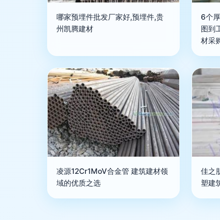
哪家预埋件批发厂家好,预埋件,贵
6个
州凯腾建材
图到
材采
凌源12Cr1MoV合金管 建筑建材领
佳之
域的优质之选
塑建